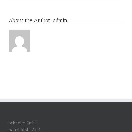
About the Author:
admin
schoeler GmbH
bahnhofstr. 2a-4