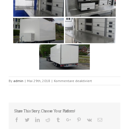
für
By
admin
|
Mai 29th, 2018
|
Kommentare deaktiviert
Kanalisierungsanhaeng
Share This Story, Choose Your Platform!
Facebook
Twitter
Linkedin
Reddit
Tumblr
Google+
Pinterest
Vk
Email