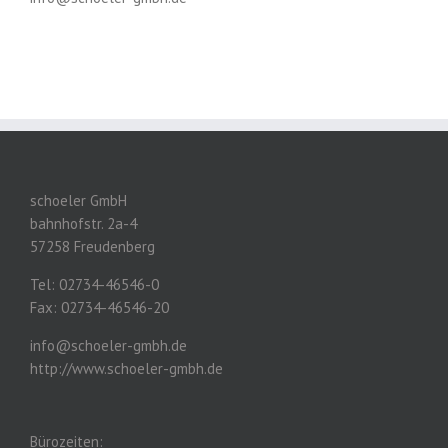
schoeler GmbH
bahnhofstr. 2a-4
57258 Freudenberg
Tel: 02734-46546-0
Fax: 02734-46546-20
info@schoeler-gmbh.de
http://www.schoeler-gmbh.de
Bürozeiten: