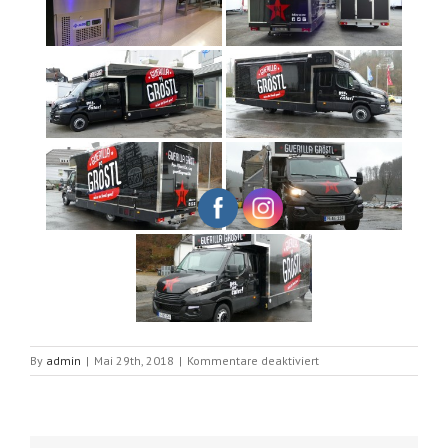
für
By
admin
|
Mai 29th, 2018
|
Kommentare deaktiviert
newyork
auf
iveco
basis