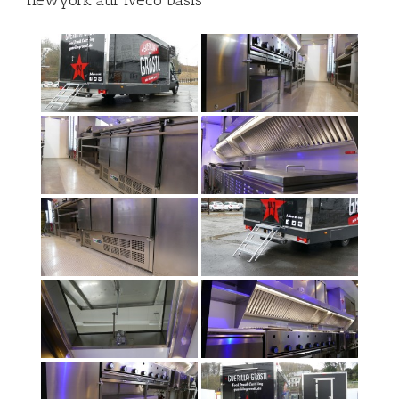
newyork auf iveco basis