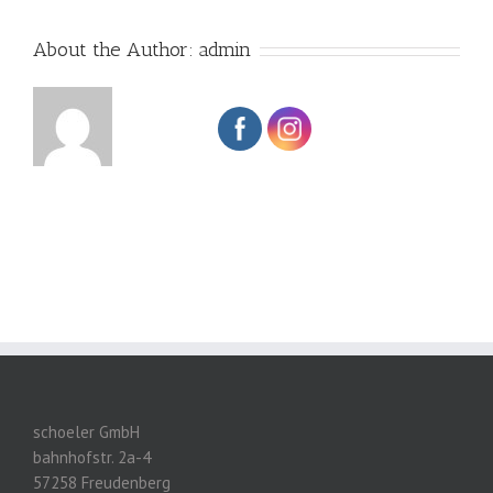
About the Author:
admin
schoeler GmbH
bahnhofstr. 2a-4
57258 Freudenberg