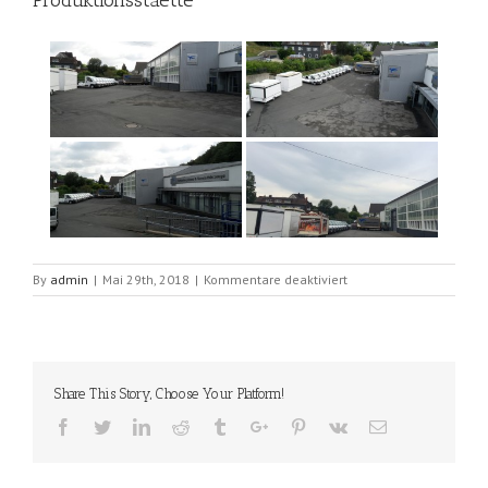
Produktionsstaette
für
By
admin
|
Mai 29th, 2018
|
Kommentare deaktiviert
Produktionsstaette
Share This Story, Choose Your Platform!
Facebook
Twitter
Linkedin
Reddit
Tumblr
Google+
Pinterest
Vk
Email